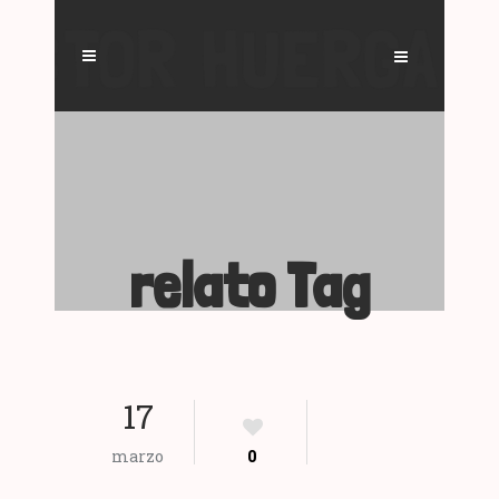
relato Tag
17
marzo
0