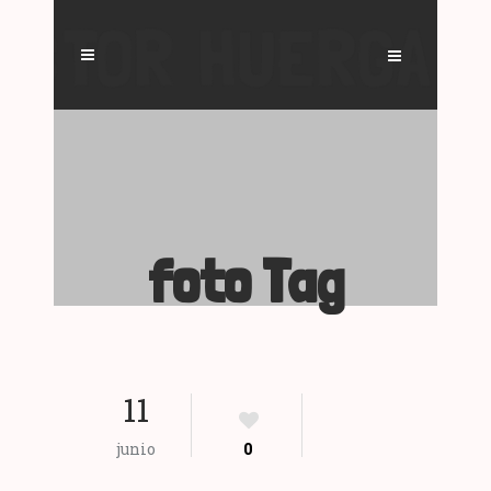
foto Tag
11
junio
0