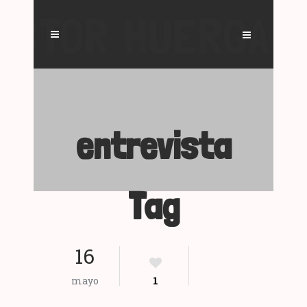
entrevista
Tag
16
mayo
1